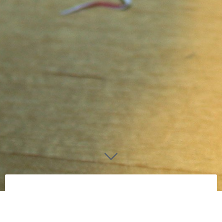
TaTikiBartendrr